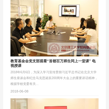
教育基金会党支部观看“首都百万师生同上一堂课” 电
视授课
2018年6月6日，为深入学习宣传贯彻习近平总书记在北京大学
师生座谈会和纪念马克思诞辰200周年大会上的重要讲话精神，
根据学校党委有关...
2018-06-08