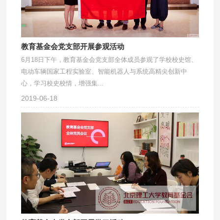
教育基金会党支部开展参观活动
6月18日下午，教育基金会党支部全体成员参观了学校校史馆、
电动车辆国家工程实验室、智能机器人与系统高精尖创新中
心，学习校史校情，增强集...
2019-06-18