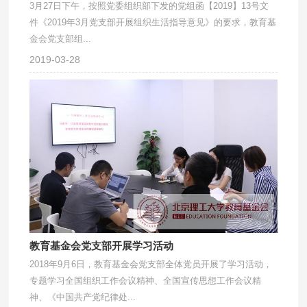
3月27日下午，按照党委组织部下发的党组函【2019】13号文
件《2019年3月党支部开展组织生活指导意见》的要求，教育基
金会党支部组...
2019-03-28
教育基金会党支部开展学习活动
2018年9月6日，教育基金会党支部全体党员开展了学习活动，
专题学习全国组织工作会议精神、全国宣传思想工作会议精
神、《中国共产党纪律处...