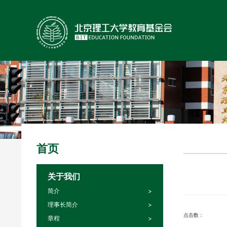
首页
关于我们
简介
理事长简介
点击数：
章程