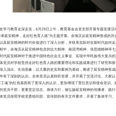
史学习教育走深走实，6月29日上午，教育基金会党支部开展专题党课
传承延安精神，走好红色育人路”为主题开展。余海滨从延安精神形成的
以及延安精神的时代价值进行了深入分析，并联系实际对在新时代如何走
程中，余海滨从延安精神包含的抗大精神、南泥湾精神、张思德精神等七
时代延安精神对于推进中国特色社会主义事业、实现中华民族伟大复兴的
体党员对学校坚持走好红色育人路的重要理论和实践成果进行了研究和探
深入浅出、生动形象，以大量的史实和案例为基础，阐述了延安精神形成
件有了深刻的认识。全体党员认真聆听党课，并开展了交流讨论。大家认
军工魂”的红色基因有了更深入的认识，更加增强了责任意识和使命意识
的党员干部，更要坚定信念、身体力行，做弘扬延安精神的传播者、践行
体党员按照学校党委组织部、宣传部的有关文件要求，开展了集体学习。