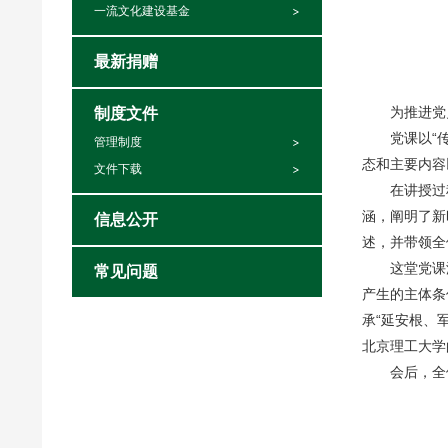
一流文化建设基金
最新捐赠
制度文件
为推进党
党课以“
管理制度
态和主要内容
文件下载
在讲授过
涵，阐明了新
信息公开
述，并带领全
这堂党课
常见问题
产生的主体条
承“延安根、
北京理工大学
会后，全